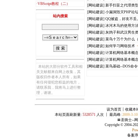
·
VBScript教程（二）
[网站建设]
新手扫盲之代理类
[网站建设]
小漏洞毁灭PHP论
站内搜索
[网站建设]
QQ被盗，好友不丢
[网站建设]
冰河木马的使用方
[网站建设]
灰鸽子和武汉男生
[网站建设]
菜鸟十万个为什么（1
[网站建设]
如何学习网络技术
[网站建设]
计算机网络基本概
[网站建设]
计算机网络基本概
[网站建设]
菜鸟基础--DOS命
本站的大部分软件工具和相
关文献都来自网上收集，其
版权归作者本人所有，如果
有任何侵犯您权益的地方，
请联系我，我将马上进行整
理，谢谢。
设为首页
┋
收藏本
本站页面刷新量:
5328571
人次 ┋ 最高峰:
2009-3-1
〓圣骑士--
Copyright © 2004-20
Pow
备案序号