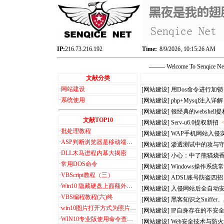
IP:
216.73.216.192
Time:
8/9/2026, 10:15:27 AM
-------- Welcome To Senqice 
文献分类
·
网站建设
[网站建设]
用Dos命令进行加
·
系统使用
[网站建设]
php+Mysql注入详解
[网站建设]
很经典的webshell提
文献TOP10
[网站建设]
Serv-u6.0提权新招
·
批处理教程
[网站建设]
WAP手机网站入侵
·
ASP判断浏览器是移动端和PC端
[网站建设]
渗透测试中的攻与
·
DLL木马进程内幕大揭密
[网站建设]
小心：中了熊猫烧
·
常用DOS命令
[网站建设]
Windows操作系
·
VBScript教程（三）
[网站建设]
ADSL账号防盗四招
·
Win10 隐藏硬盘上面额外的6个文件夹+3D 对象
[网站建设]
入侵网站后全自动
·
VBS编程教程(六)终
[网站建设]
黑客知识之Sniffe
·
win10图片打开方式为照片查看器设置步骤
[网站建设]
IP自身存在的不安
·
WIN10专业版使用命令查看激活信息
[网站建设]
Web安全技术与防