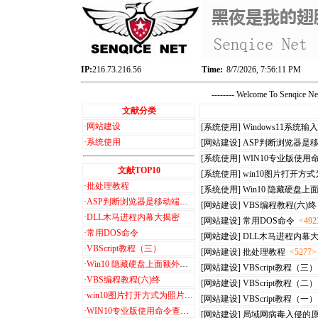
IP:
216.73.216.56
Time:
8/7/2026, 7:56:11 PM
-------- Welcome To Senqice 
文献分类
·
网站建设
[系统使用]
Windows11系
·
系统使用
[网站建设]
ASP判断浏览器是
[系统使用]
WIN10专业版使
文献TOP10
[系统使用]
win10图片打开方
·
批处理教程
[系统使用]
Win10 隐藏硬盘上
·
ASP判断浏览器是移动端和PC端
[网站建设]
VBS编程教程(六)终
·
DLL木马进程内幕大揭密
[网站建设]
常用DOS命令
<492
·
常用DOS命令
[网站建设]
DLL木马进程内幕
·
VBScript教程（三）
[网站建设]
批处理教程
<5277>
·
Win10 隐藏硬盘上面额外的6个文件夹+3D 对象
[网站建设]
VBScript教程（三）
·
VBS编程教程(六)终
[网站建设]
VBScript教程（二）
·
win10图片打开方式为照片查看器设置步骤
[网站建设]
VBScript教程（一）
·
WIN10专业版使用命令查看激活信息
[网站建设]
局域网病毒入侵的