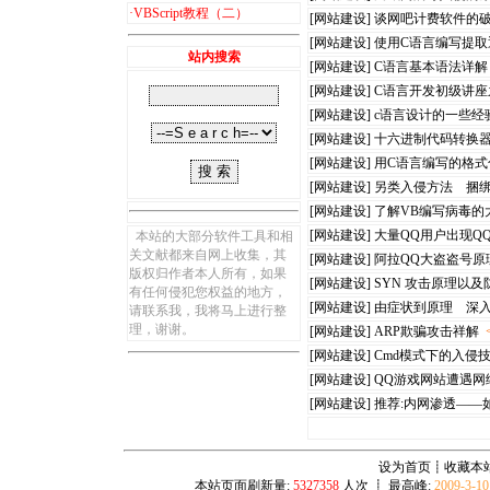
·
VBScript教程（二）
[网站建设]
谈网吧计费软件的破
[网站建设]
使用C语言编写提取通用
站内搜索
[网站建设]
C语言基本语法详解
[网站建设]
C语言开发初级讲座
[网站建设]
c语言设计的一些经
[网站建设]
十六进制代码转换器
[网站建设]
用C语言编写的格
[网站建设]
另类入侵方法 捆
[网站建设]
了解VB编写病毒的
[网站建设]
大量QQ用户出现Q
本站的大部分软件工具和相
关文献都来自网上收集，其
[网站建设]
阿拉QQ大盗盗号原
版权归作者本人所有，如果
[网站建设]
SYN 攻击原理以及
有任何侵犯您权益的地方，
[网站建设]
由症状到原理 深入
请联系我，我将马上进行整
理，谢谢。
[网站建设]
ARP欺骗攻击祥解
[网站建设]
Cmd模式下的入侵
[网站建设]
QQ游戏网站遭遇网
[网站建设]
推荐:内网渗透——
设为首页
┋
收藏本
本站页面刷新量:
5327358
人次 ┋ 最高峰:
2009-3-1