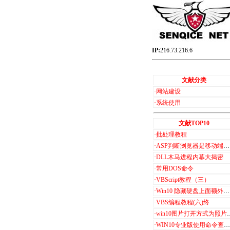
IP:
216.73.216.6
文献分类
·
网站建设
·
系统使用
文献TOP10
·
批处理教程
·
ASP判断浏览器是移动端和PC端
·
DLL木马进程内幕大揭密
·
常用DOS命令
·
VBScript教程（三）
·
Win10 隐藏硬盘上面额外的6个文件夹+3D 对象
·
VBS编程教程(六)终
·
win10图片打开方式为照片查看器设置步骤
·
WIN10专业版使用命令查看激活信息