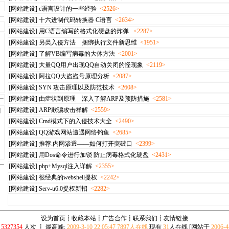
[网站建设]
c语言设计的一些经验
<2526>
[网站建设]
十六进制代码转换器 C语言
<2634>
[网站建设]
用C语言编写的格式化硬盘的炸弹
<2287>
[网站建设]
另类入侵方法 捆绑执行文件新思维
<1951>
[网站建设]
了解VB编写病毒的大体方法
<2001>
[网站建设]
大量QQ用户出现QQ自动关闭的怪现象
<2119>
[网站建设]
阿拉QQ大盗盗号原理分析
<2087>
[网站建设]
SYN 攻击原理以及防范技术
<2608>
[网站建设]
由症状到原理 深入了解ARP及预防措施
<2581>
[网站建设]
ARP欺骗攻击祥解
<2559>
相
[网站建设]
Cmd模式下的入侵技术大全
<2490>
[网站建设]
QQ游戏网站遭遇网络钓鱼
<2685>
[网站建设]
推荐:内网渗透——如何打开突破口
<2399>
[网站建设]
用Dos命令进行加锁 防止病毒格式化硬盘
<2431>
[网站建设]
php+Mysql注入详解
<2355>
[网站建设]
很经典的webshell提权
<2242>
[网站建设]
Serv-u6.0提权新招
<2282>
设为首页
┋
收藏本站
┋
广告合作
┋
联系我们
┋
友情链接
:
5327354
人次 ┋ 最高峰:
2009-3-10 22:05:47 7897人在线
现有
31
人在线 [网站于
2006-4