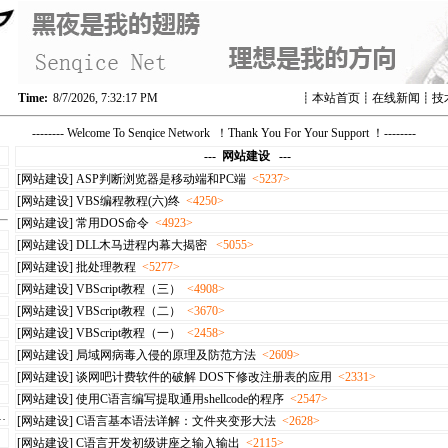
Time:
8/7/2026, 7:32:17 PM
┋
本站首页
┋
在线新闻
┋
技
-------- Welcome To Senqice Network ！Thank You For Your Support ！--------
--- 网站建设 ---
[网站建设]
ASP判断浏览器是移动端和PC端
<5237>
[网站建设]
VBS编程教程(六)终
<4250>
[网站建设]
常用DOS命令
<4923>
[网站建设]
DLL木马进程内幕大揭密
<5055>
[网站建设]
批处理教程
<5277>
[网站建设]
VBScript教程（三）
<4908>
[网站建设]
VBScript教程（二）
<3670>
[网站建设]
VBScript教程（一）
<2458>
[网站建设]
局域网病毒入侵的原理及防范方法
<2609>
[网站建设]
谈网吧计费软件的破解 DOS下修改注册表的应用
<2331>
[网站建设]
使用C语言编写提取通用shellcode的程序
<2547>
[网站建设]
C语言基本语法详解：文件夹变形大法
<2628>
[网站建设]
C语言开发初级讲座之输入输出
<2115>