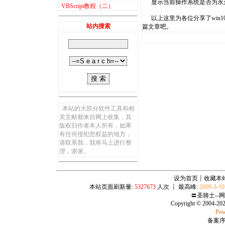
显示当前操作系统是否为永久
·
VBScript教程（二）
以上这里为各位分享了win1
站内搜索
篇文章吧。
本站的大部分软件工具和相
关文献都来自网上收集，其
版权归作者本人所有，如果
有任何侵犯您权益的地方，
请联系我，我将马上进行整
理，谢谢。
设为首页
┋
收藏本
本站页面刷新量:
5327673
人次 ┋ 最高峰:
2009-3-1
〓圣骑士--
Copyright © 2004-20
Pow
备案序号