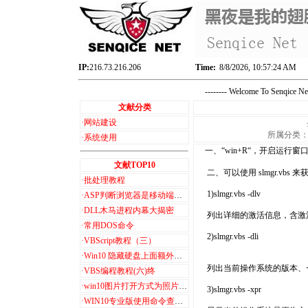
IP:
216.73.216.206
Time:
8/8/2026, 10:57:24 AM
-------- Welcome To Senqice 
文献分类
·
网站建设
所属分类：系统
·
系统使用
一、“win+R“，开启运行窗口
文献TOP10
二、可以使用 slmgr.vbs
·
批处理教程
1)slmgr.vbs -dlv
·
ASP判断浏览器是移动端和PC端
·
DLL木马进程内幕大揭密
列出详细的激活信息，含激活
·
常用DOS命令
2)slmgr.vbs -dli
·
VBScript教程（三）
·
Win10 隐藏硬盘上面额外的6个文件夹+3D 对象
列出当前操作系统的版本、一
·
VBS编程教程(六)终
·
win10图片打开方式为照片查看器设置步骤
3)slmgr.vbs -xpr
·
WIN10专业版使用命令查看激活信息