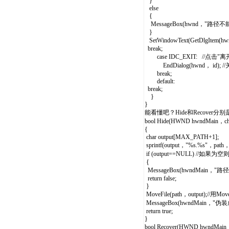
}
else
{
MessageBox(hwnd，"路径不
}
SetWindowText(GetDlgItem
break;
case IDC_EXIT: //点击"
EndDialog(hwnd， id);
break;
default:
break;
}
}
能看懂吧？Hide和Recover
bool Hide(HWND hwndMain，char
{
char output[MAX_PATH+1];
sprintf(output，"%s.%s
if (output==NULL) //如果为
{
MessageBox(hwndMain，
return false;
}
MoveFile(path，output);//用M
MessageBox(hwndMain，"伪
return true;
}
bool Recover(HWND hwndMain，