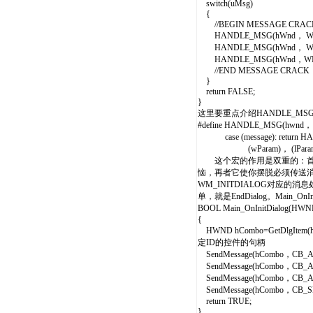
switch(uMsg)
{
//BEGIN MESSAGE CRAC
HANDLE_MSG(hWnd， WM_I
HANDLE_MSG(hWnd， WM
HANDLE_MSG(hWnd，WM_
//END MESSAGE CRACK
}
return FALSE;
}
这里要重点介绍HANDLE_M
#define HANDLE_MSG(hwnd， m
case (message): return HA
(wParam)， (lParam)，
这个宏的作用是双重的：首先它消
恼，再者它使你摆脱必须传送消息处
WM_INITDIALOG对应的消息处理
单，就是EndDialog。Main_OnI
BOOL Main_OnInitDialog(HW
{
HWND hCombo=GetDlgIte
定ID的控件的句柄
SendMessage(hCombo，CB
SendMessage(hCombo，CB
SendMessage(hCombo，CB
SendMessage(hCombo，C
return TRUE;
}