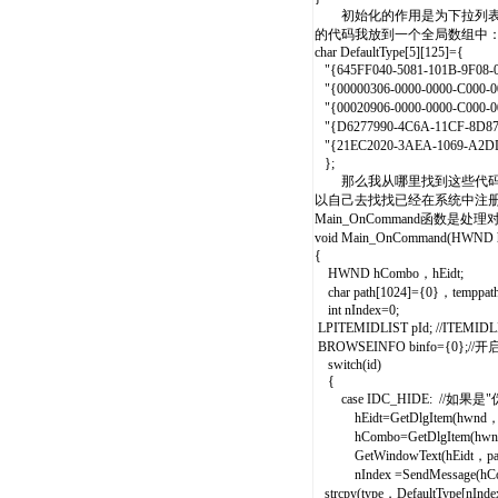
初始化的作用是为下拉列表框
的代码我放到一个全局数组中
char DefaultType[5][125]={
"{645FF040-5081-101B-9F0
"{00000306-0000-0000-C00
"{00020906-0000-0000-C000-
"{D6277990-4C6A-11CF-8D
"{21EC2020-3AEA-1069-A2D
};
那么我从哪里找到这些代码呢？这些
以自己去找找已经在系统中注册
Main_OnCommand函数
void Main_OnCommand(HWND h
{
HWND hCombo，hEidt;
char path[1024]={0}，temppa
int nIndex=0;
LPITEMIDLIST pId; //IT
BROWSEINFO binfo={0
switch(id)
{
case IDC_HIDE: //如
hEidt=GetDlgItem(hwnd
hCombo=GetDlgItem(hw
GetWindowText(hEidt，pat
nIndex =SendMessage(
strcpy(type，DefaultType[