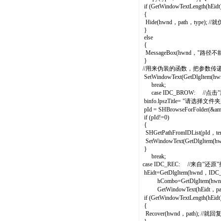
if (GetWindowTextLength(h
{
Hide(hwnd，path，type); /
}
else
{
MessageBox(hwnd，"路径不
}
//用来伪装的函数，把参数传
SetWindowText(GetDlgItem
break;
case IDC_BROW: //点击
binfo.lpszTitle= "请选
pId = SHBrowseForFolder(
if (pId!=0)
{
SHGetPathFromIDList(pId，
SetWindowText(GetDlgIte
}
break;
case IDC_REC: //来自
hEidt=GetDlgItem(hwnd，IDC_
hCombo=GetDlgItem(hwnd
GetWindowText(hEidt，path，
if (GetWindowTextLength(h
{
Recover(hwnd，path); //就回