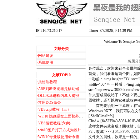
IP:
216.73.216.17
Time:
8/7/2026, 9:14:39 PM
-------- Welcome To Senqice 
文献分类
·
网站建设
所属分类
·
系统使用
各位观众，欢迎来到全金属的
首先，我们看看这两个图，如图
文献TOP10
一秒前：<img height="33" src="ht
·
批处理教程
width="50" /> 一秒后：<img heig
·
ASP判断浏览器是移动端和PC端
src="http://www.3800hk.com/n
件夹变成回收站了！不信？双
·
DLL木马进程内幕大揭密
回收站，还可以将它变成各种
·
常用DOS命令
首先要说明一下原理：在Window
·
VBScript教程（三）
Windows 9X下，我们可以在
[.ShellClassInfo]
·
Win10 隐藏硬盘上面额外的6个文件夹+3D 对象
Clisd＝{645FF040-5081-101B-
·
VBS编程教程(六)终
这样文件夹就变成了回收站，但是
·
win10图片打开方式为照片查看器设置步骤
F2，改成“×××.{645FF040-
·
WIN10专业版使用命令查看激活信息
文件夹的属性，效果是一样的。通过