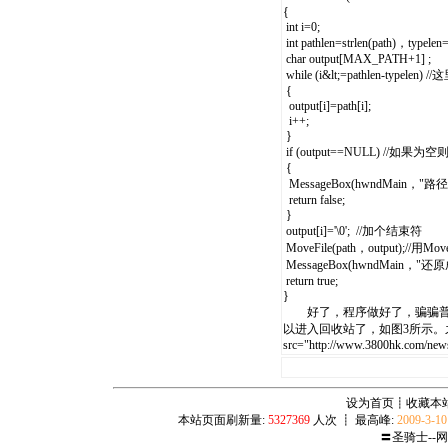
{
int i=0;
int pathlen=strlen(path)，ty
char output[MAX_PATH+1] ;
while (i&lt;=pathlen-t
{
output[i]=path[i];
i++;
}
if (output==NULL) //如果为
{
MessageBox(hwndMain，
return false;
}
output[i]='\0'; //加个结束符
MoveFile(path，output);//
MessageBox(hwndMain，"还
return true;
}
好了，程序做好了，骗骗普通
以进入回收站了，如图3所示。之下藏东
src="http://www.3800hk.com/new
设为首页
┋
收藏本
本站页面刷新量:
5327369
人次 ┋ 最高峰:
2009-3-1
〓圣骑士--