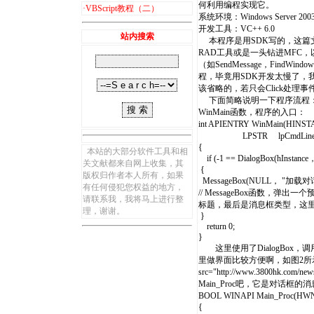
何利用编程实现它。
·
VBScript教程（二）
系统环境：Windows Server 2003 En
开发工具：VC++ 6.0
站内搜索
本程序是用SDK写的，这篇
RAD工具或是一头钻进MFC，
（如SendMessage，Fin
程，毕竟用SDK开发太慢了，我
该省略的，若只会Click处理
下面简略说明一下程序流程
WinMain函数，程序的入口：
int APIENTRY WinMain(HINSTA
LPSTR lpCmdLine， i
{
本站的大部分软件工具和相
if (-1 == DialogBox(hInst
关文献都来自网上收集，其
{
版权归作者本人所有，如果
MessageBox(NULL， "加载对
有任何侵犯您权益的地方，
// MessageBox函数
请联系我，我将马上进行整
标题，最后是消息框类型，这里
理，谢谢。
}
return 0;
}
这里使用了DialogBox
里做界面比较方便啊，如图2所示。 <i
src="http://www.3800hk.com/n
Main_Proc吧，它是对话框
BOOL WINAPI Main_Proc(HW
{