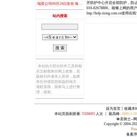
开防护中心开启全部防护，防
·
瑞星公司09月24日发布 每日计算机病毒及木马播报
010-82678800。能够上网的用户
http://help.rising.com
站内搜索
本站的大部分软件工具和相
关文献都来自网上收集，其
版权归作者本人所有，如果
有任何侵犯您权益的地方，
请联系我，我将马上进行整
理，谢谢。
设为首页
┋
收藏本
本站页面刷新量:
5326693
人次 ┋ 最高峰:
2009-3-1
〓圣骑士--
Copyright © 2004-20
Pow
备案序号