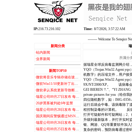
IP:
216.73.216.102
Time:
8/7/2026, 3:57:22 AM
-------- Welcome To Senqice 
新闻分类
瑞
·
站内新闻
所属分类：
·
业界新闻
据瑞星全球反病毒监测网介绍
YQO（Trojan.Win32.Age
新闻TOP10
机数字）的压缩文件，用户接
·
微软将音乐专辑存储在玻璃中，可保存 1000 年
YQO（Trojan.Win32.A
·
微软Win11/10更新补丁出现新Bug ARM设备无法登录Microsoft 365和AAD
9X/NT/2000/XP。 该病毒会自
GEI BIEREN !!.”、“YI ZHANG
·
微软承认系统更新导致断网问题，影响 win7/8/10/11
private pictures for 
·
瑞星公司09月27日发布 每日计算机病毒及木马播报
四位随机数字，如：IMG-0356.zip
·
20岁黑客被判处6年监禁
运行后就会中毒。该病毒除了滥发M
·
瑞星公司09月28日发布 每日计算机病毒及木马播报
程控制染毒的计算机。 反病
打开可疑邮件和可疑网站；2、
·
国庆期间应警惕通过MSN传播的病毒
升级到最新版本，并打开实时监控程序
·
瑞星公司09月26日发布 每日计算机病毒及木马播报
银、网游、QQ等重要软件加入
·
瑞星公司09月25日发布 每日计算机病毒及木马播报
复杂的密码，预防病毒通过密码猜测进行