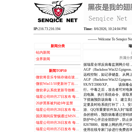
IP:
216.73.216.194
Time:
8/6/2026, 10:24:04 PM
-------- Welcome To Senqice 
新闻分类
瑞
·
站内新闻
所属分类：
·
业界新闻
据瑞星全球反病毒监测网介绍
AGP（Backdoor.Win32
新闻TOP10
远程控制，如记录键盘、从网
·
微软将音乐专辑存储在玻璃中，可保存 1000 年
AGP（Backdoor.Win32
·
微软Win11/10更新补丁出现新Bug ARM设备无法登录Microsoft 365和AAD
9X/NT/2000/XP。 
行。中毒之后，攻击者可对电
·
微软承认系统更新导致断网问题，影响 win7/8/10/11
启电脑、执行系统命令、获取
·
瑞星公司09月27日发布 每日计算机病毒及木马播报
下措施预防该病毒：1、建立良
·
20岁黑客被判处6年监禁
定要及时给系统打补丁；3、安
·
瑞星公司09月28日发布 每日计算机病毒及木马播报
游、QQ等重要软件加入到“瑞
杂的密码，预防病毒通过密码猜测进行传
·
国庆期间应警惕通过MSN传播的病毒
防护中心开启全部防护，防止病
·
瑞星公司09月26日发布 每日计算机病毒及木马播报
82678800。能够上网的用户可以访问瑞星反
·
瑞星公司09月25日发布 每日计算机病毒及木马播报
使用在线专家门诊进行免费咨