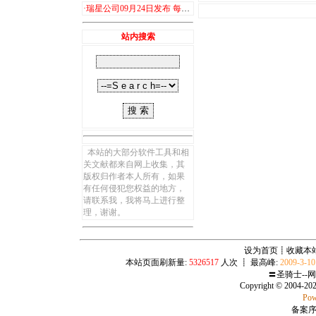
·
瑞星公司09月24日发布 每日计算机病毒及木马播报
站内搜索
本站的大部分软件工具和相
关文献都来自网上收集，其
版权归作者本人所有，如果
有任何侵犯您权益的地方，
请联系我，我将马上进行整
理，谢谢。
设为首页
┋
收藏本
本站页面刷新量:
5326517
人次 ┋ 最高峰:
2009-3-1
〓圣骑士--
Copyright © 2004-20
Pow
备案序号