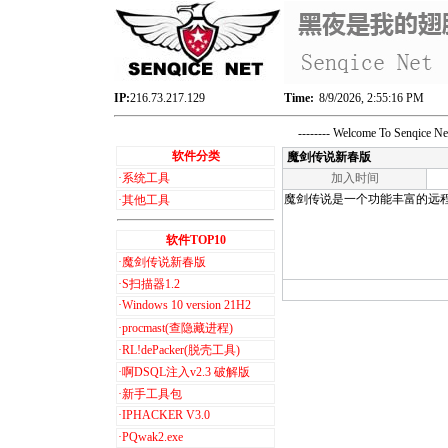
IP:
216.73.217.129
Time:
8/9/2026, 2:55:16 PM
-------- Welcome To Senqice 
软件分类
魔剑传说新春版
·
系统工具
加入时间
魔剑传说是一个功能丰富的远
·
其他工具
软件TOP10
·
魔剑传说新春版
·
S扫描器1.2
·
Windows 10 version 21H2
·
procmast(查隐藏进程)
·
RL!dePacker(脱壳工具)
·
啊DSQL注入v2.3 破解版
·
新手工具包
·
IPHACKER V3.0
·
PQwak2.exe