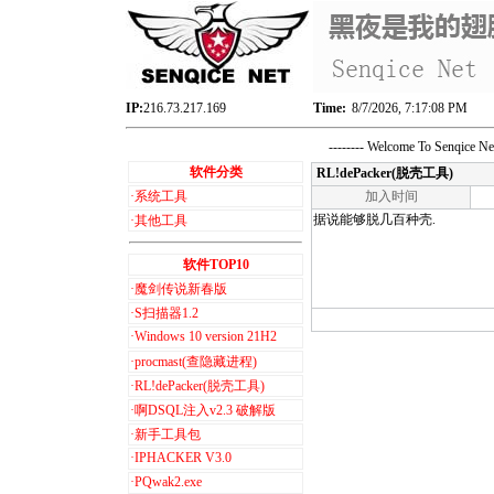
IP:
216.73.217.169
Time:
8/7/2026, 7:17:08 PM
-------- Welcome To Senqice 
软件分类
RL!dePacker(脱壳工具)
·
系统工具
加入时间
据说能够脱几百种壳.
·
其他工具
软件TOP10
·
魔剑传说新春版
·
S扫描器1.2
·
Windows 10 version 21H2
·
procmast(查隐藏进程)
·
RL!dePacker(脱壳工具)
·
啊DSQL注入v2.3 破解版
·
新手工具包
·
IPHACKER V3.0
·
PQwak2.exe